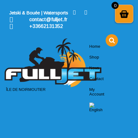
Skip
0
to
Jetski & Bouée | Watersports
content
contact@fulljet.fr
+33662131352
Home
Shop
News
Contact
My
ÎLE DE NOIRMOUTIER
Account