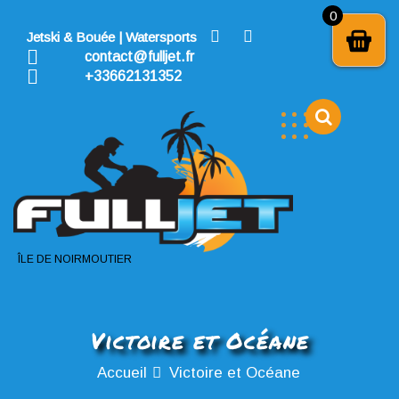
Skip
0
to
Jetski & Bouée | Watersports
content
contact@fulljet.fr
+33662131352
ÎLE DE NOIRMOUTIER
Victoire et Océane
Accueil
Victoire et Océane