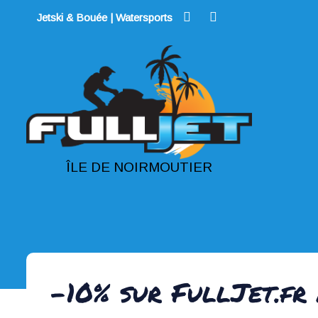
Skip
Jetski & Bouée | Watersports
to
content
ÎLE DE NOIRMOUTIER
-10% sur FullJet.fr