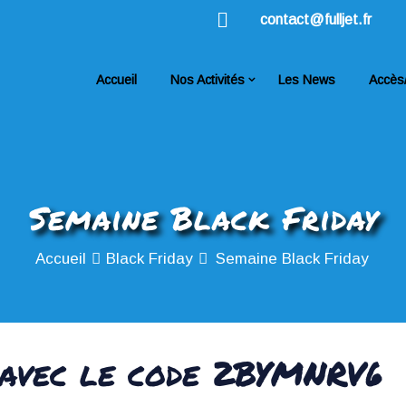
contact@fulljet.fr
Accueil
Nos Activités
Les News
Accès
Semaine Black Friday
Accueil
Black Friday
Semaine Black Friday
 avec le code 2BYMNRV6