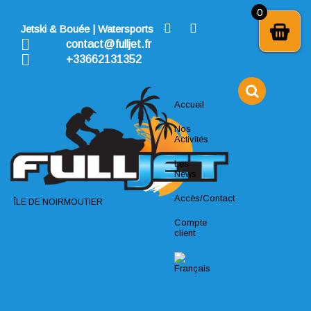
Skip
0
to
Jetski & Bouée | Watersports
content
contact@fulljet.fr
+33662131352
Accueil
Nos
Activités
Les
News
Accès/Contact
ÎLE DE NOIRMOUTIER
Compte
client