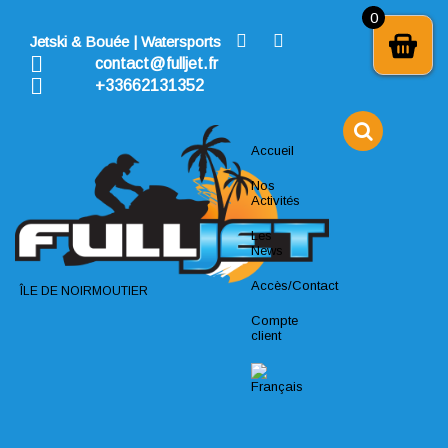
Skip
0
to
Jetski & Bouée | Watersports
content
contact@fulljet.fr
+33662131352
Accueil
Nos
Activités
Les
News
Accès/Contact
ÎLE DE NOIRMOUTIER
Compte
client