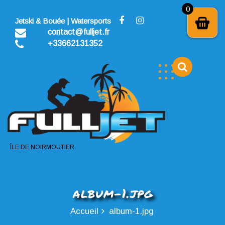
Skip
0
to
Jetski & Bouée | Watersports
content
contact@fulljet.fr
+33662131352
ÎLE DE NOIRMOUTIER
album-1.jpg
Accueil
album-1.jpg