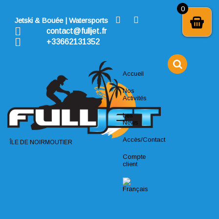
Skip
0
to
Jetski & Bouée | Watersports
content
contact@fulljet.fr
+33662131352
Accueil
Nos
Activités
Les
News
Accès/Contact
ÎLE DE NOIRMOUTIER
Compte
client