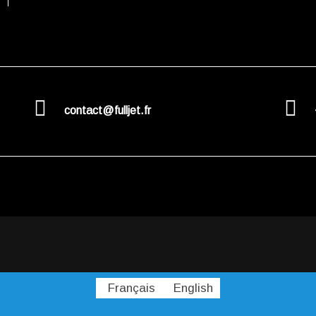
contact@fulljet.fr
Français
English