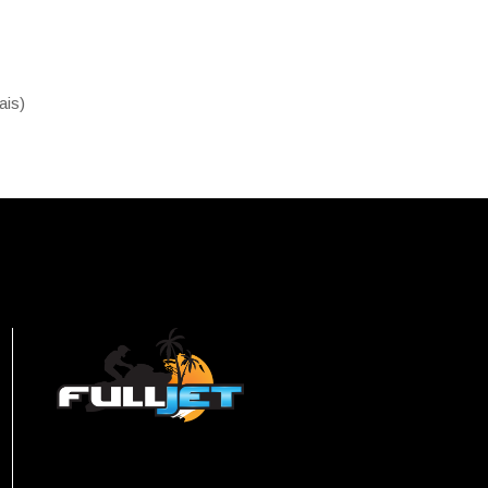
ais
)