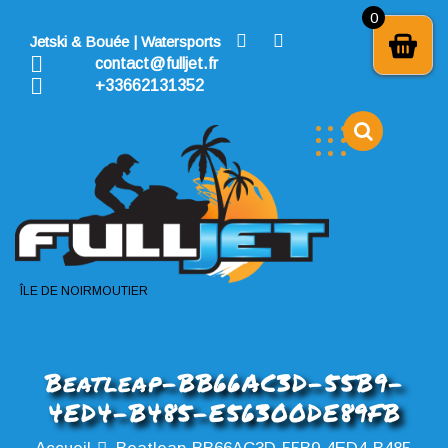
Skip
0
to
Jetski & Bouée | Watersports
content
contact@fulljet.fr
+33662131352
ÎLE DE NOIRMOUTIER
Beatleap-BB66AC3D-55B9-
4ED4-B485-E56300DE89FB