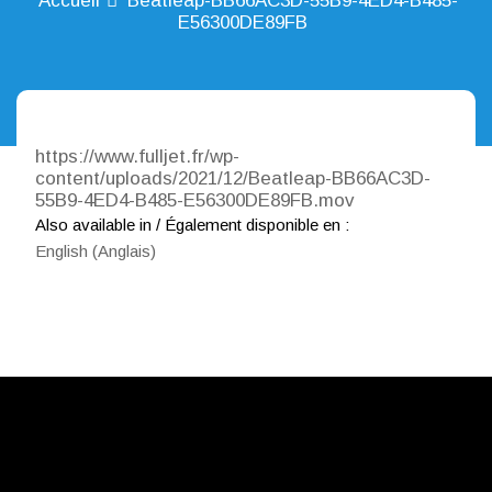
Accueil
Beatleap-BB66AC3D-55B9-4ED4-B485-
E56300DE89FB
https://www.fulljet.fr/wp-
content/uploads/2021/12/Beatleap-BB66AC3D-
55B9-4ED4-B485-E56300DE89FB.mov
Also available in / Également disponible en :
English
(
Anglais
)