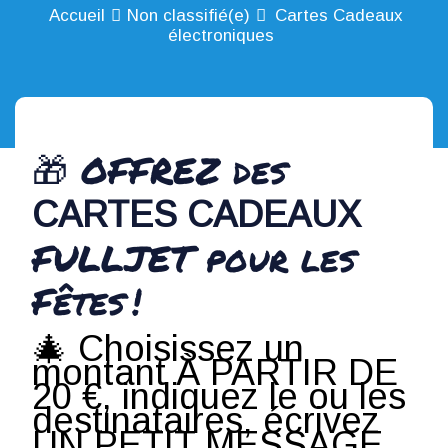
Accueil
Non classifié(e)
Cartes Cadeaux
électroniques
🎁 OFFREZ des
CARTES CADEAUX
FULLJET pour les
Fêtes !
🎄 Choisissez un
montant À PARTIR DE
20 €, indiquez le ou les
destinataires, écrivez
UN PETIT MESSAGE