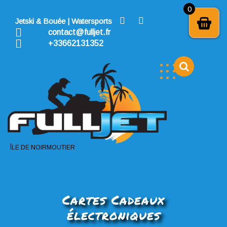
Skip
0
to
Jetski & Bouée | Watersports
content
contact@fulljet.fr
+33662131352
ÎLE DE NOIRMOUTIER
Cartes Cadeaux
électroniques