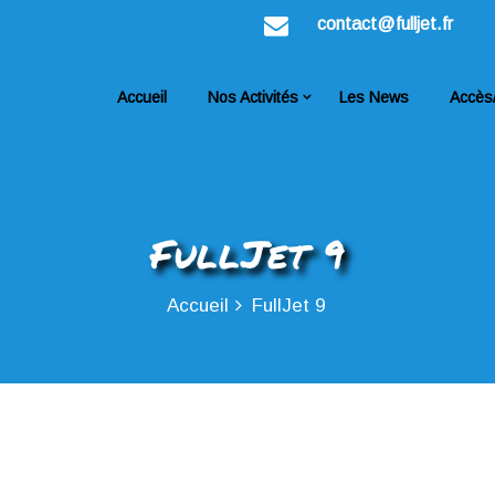
contact@fulljet.fr
Accueil
Nos Activités
Les News
Accès
FullJet 9
Accueil
FullJet 9