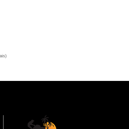
ais
)