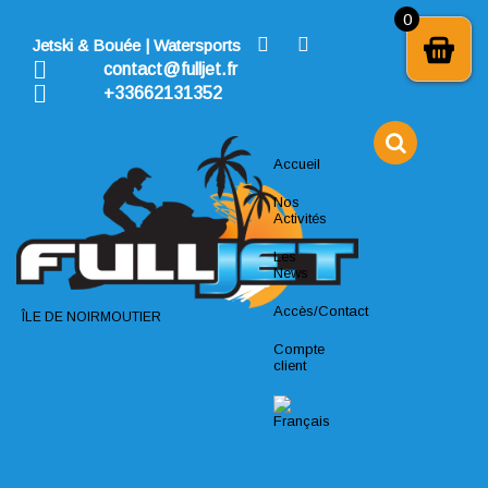
Skip
0
to
Jetski & Bouée | Watersports
content
contact@fulljet.fr
+33662131352
Accueil
Nos
Activités
Les
News
Accès/Contact
ÎLE DE NOIRMOUTIER
Compte
client