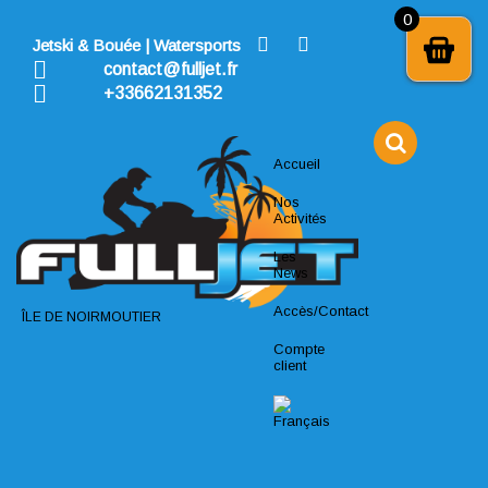
Skip
0
to
Jetski & Bouée | Watersports
content
contact@fulljet.fr
+33662131352
Accueil
Nos
Activités
Les
News
Accès/Contact
ÎLE DE NOIRMOUTIER
Compte
client