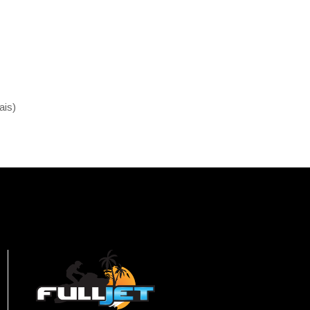
ais
)