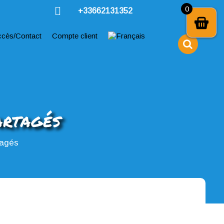
0
+33662131352
ccès/Contact
Compte client
artagés
tagés