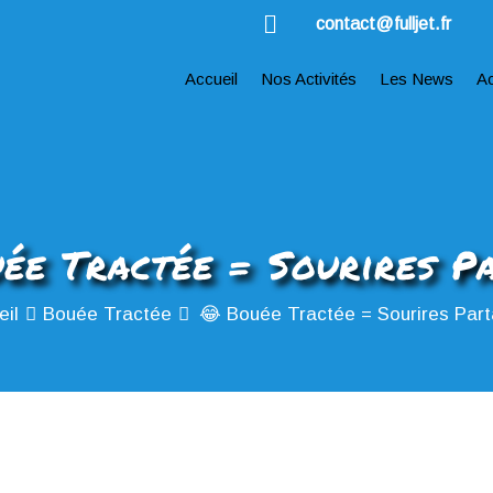
contact@fulljet.fr
Accueil
Nos Activités
Les News
A
ée Tractée = Sourires P
eil
Bouée Tractée
😂 Bouée Tractée = Sourires Par