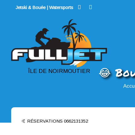
Skip
Jetski & Bouée | Watersports
to
content
😂 Bou
ÎLE DE NOIRMOUTIER
Accu
🤙 RÉSERVATIONS 0662131352