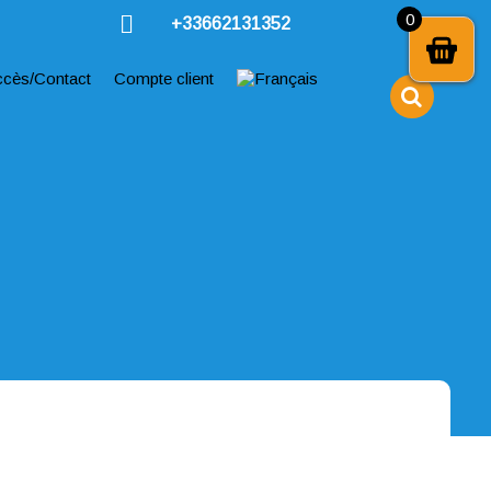
0
+33662131352
ccès/Contact
Compte client