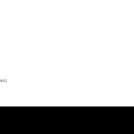
ais
)