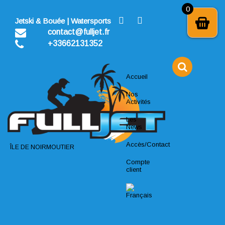
Skip
0
to
Jetski & Bouée | Watersports
content
contact@fulljet.fr
+33662131352
Accueil
Nos
Activités
Les
News
Accès/Contact
ÎLE DE NOIRMOUTIER
Compte
client