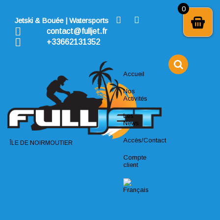
Skip
0
to
Jetski & Bouée | Watersports
content
contact@fulljet.fr
+33662131352
Accueil
Nos
Activités
Les
News
Accès/Contact
ÎLE DE NOIRMOUTIER
Compte
client