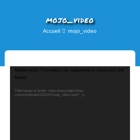
mojo_video
Accueil
mojo_video
Lecteur
Media error: Format(s) not supported or source(s) not
vidéo
found
Télécharger le fichier: https://www.fulljet.fr/wp-
content/uploads/2021/07/mojo_video.mp4?_=1